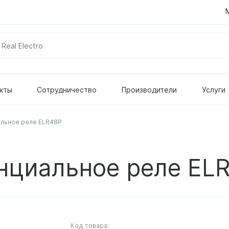
кты
Сотрудничество
Производители
Услуги
льное реле ELR48P
нциальное реле EL
Код товара: