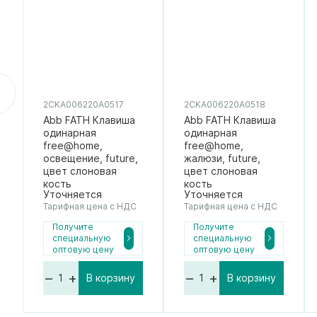
2CKA006220A0517
2CKA006220A0518
Abb FATH Клавиша
Abb FATH Клавиша
одинарная
одинарная
free@home,
free@home,
освещение, future,
жалюзи, future,
цвет слоновая
цвет слоновая
кость
кость
Уточняется
Уточняется
Тарифная цена с НДС
Тарифная цена с НДС
Получите
Получите
специальную
специальную
оптовую цену
оптовую цену
–
+
–
+
В корзину
В корзину