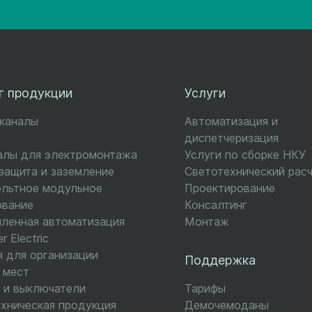
г продукции
Услуги
-каналы
Автоматизация и
диспетчеризация
алы для электромонтажа
Услуги по сборке НКУ
ащита и заземление
Светотехнический рас
ольтное модульное
Проектирование
ование
Консалтинг
ленная автоматизация
Монтаж
r Electric
 для организации
Поддержка
 мест
 и выключатели
Тарифы
хническая продукция
Демочемоданы