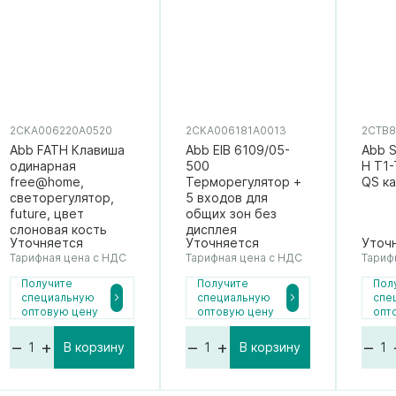
2CKA006220A0520
2CKA006181A0013
2CTB8
Abb FATH Клавиша
Abb EIB 6109/05-
Abb 
одинарная
500
H T1-
free@home,
Терморегулятор +
QS к
светорегулятор,
5 входов для
future, цвет
общих зон без
слоновая кость
дисплея
Уточняется
Уточняется
Уточ
Тарифная цена с НДС
Тарифная цена с НДС
Тариф
Получите
Получите
Пол
специальную
специальную
спе
оптовую цену
оптовую цену
опт
–
+
–
+
–
В корзину
В корзину