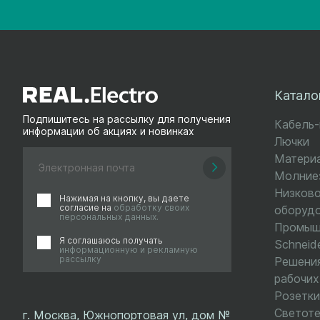
Катало
Подпишитесь на рассылку для получения
Кабель
информации об акциях и новинках
Лючки
Матери
Молниез
Низков
Нажимая на кнопку, вы даете
согласие на
обработку своих
оборуд
персональных данных.
Промыш
Я соглашаюсь получать
Schneide
информационную и рекламную
рассылку
Решения
рабочих
Розетки
Светоте
г. Москва, Южнопортовая ул, дом №