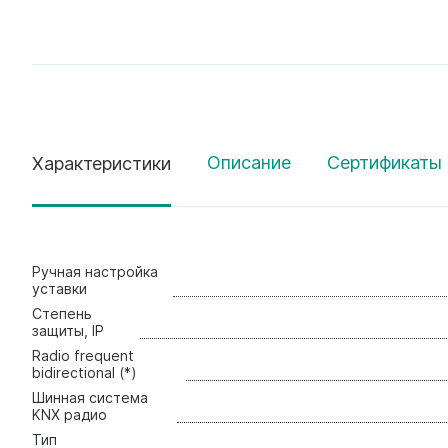
Описание
Сертификаты 
Характеристики
Ручная настройка
уставки
Стeпень
зaщиты, IP
Radio frequent
bidirectional (*)
Шинная система
KNX радио
Тип