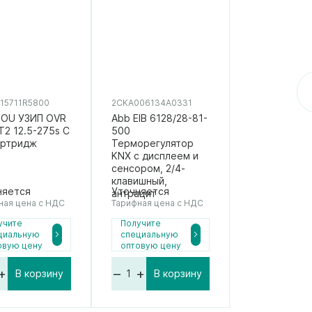
15711R5800
2CKA006134A0331
SOU УЗИП OVR
Abb EIB 6128/28-81-
T2 12.5-275s C
500
артридж
Терморегулятор
KNX с дисплеем и
сенсором, 2/4-
клавишный,
няется
Уточняется
антрацит
ная цена с НДС
Тарифная цена с НДС
учите
Получите
циальную
специальную
овую цену
оптовую цену
+
–
+
В корзину
В корзину