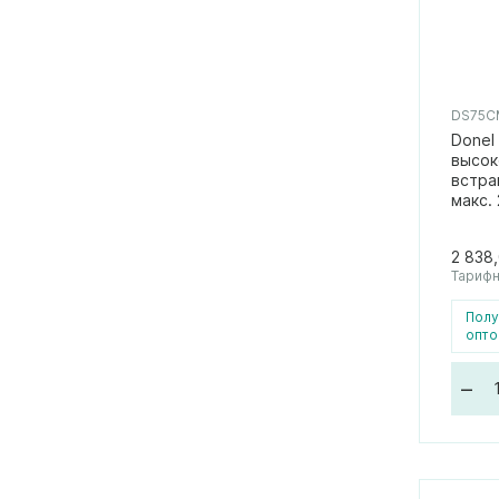
DS75
Donel
высок
встра
макс. 
2 838
Тарифн
Полу
опто
–