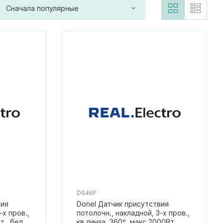
Сначала популярные
DS46F
вия
Donel Датчик присутствия
-х пров.,
потолочн., накладной, 3-х пров.,
., бел.,
кв.линза, 360º, макс.2000Вт.,