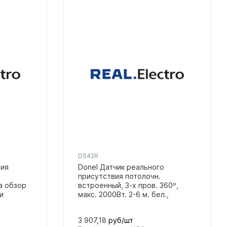
DS42R
вия
Donel Датчик реального
присутствия потолочн.
а обзор
встроенный, 3-х пров. 360º,
и
макс. 2000Вт. 2-6 м. бел.,
3 907,18
руб/шт