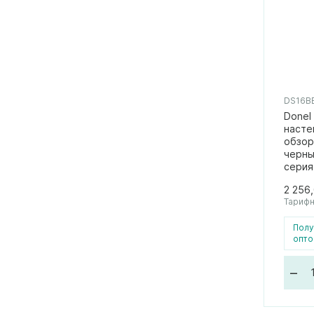
DS16B
Donel
насте
обзор 
черны
серия
2 256
Тарифн
Полу
опто
–