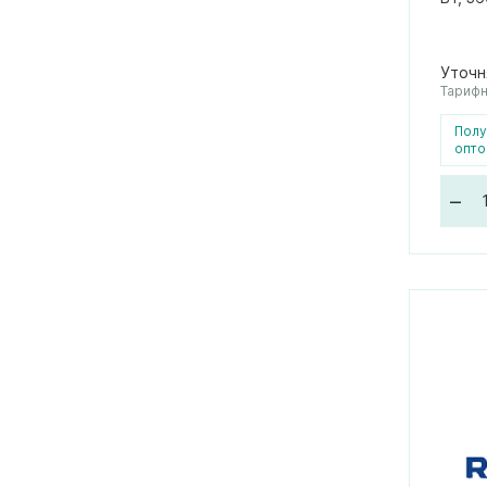
Уточн
Тарифн
Полу
опто
–