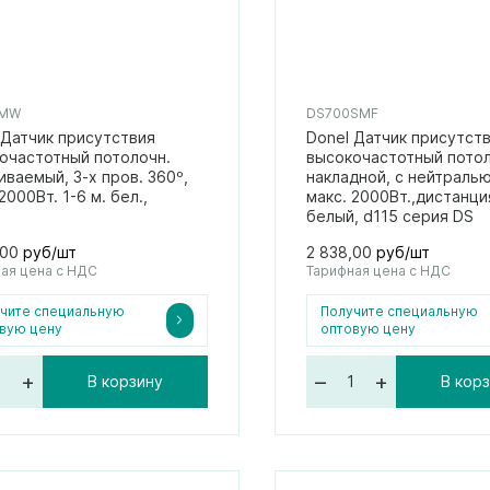
CMW
DS700SMF
 Датчик присутствия
Donel Датчик присутст
очастотный потолочн.
высокочастотный потол
иваемый, 3-х пров. 360º,
накладной, с нейтралью.
2000Вт. 1-6 м. бел.,
макс. 2000Вт.,дистанция
белый, d115 серия DS
,00
руб/шт
2 838,00
руб/шт
ая цена с НДС
Тарифная цена с НДС
чите специальную
Получите специальную
вую цену
оптовую цену
+
–
+
В корзину
В кор