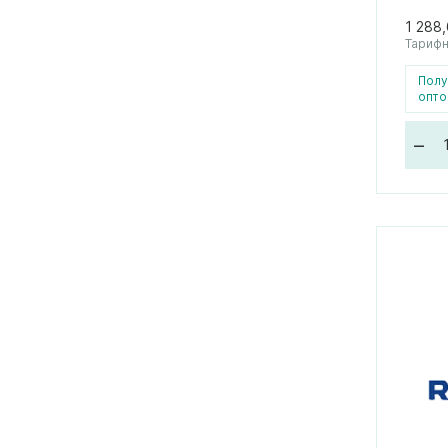
1 288
Тарифн
Полу
опто
–