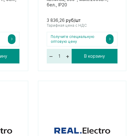
бел., IP20
3 836,26
руб/шт
Тарифная цена с НДС
Получите специальную
оптовую цену
–
+
зину
В корзину