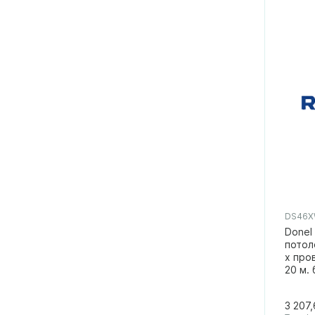
DS46
Donel
потол
х пров
20 м.
3 207