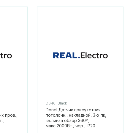
DS46FBlack
Donel Датчик присутствия
-х пров.,
потолочн., накладной, 3-х пк,
.,
кв.линза обзор 360º,
макс.2000Вт., чер., IP20