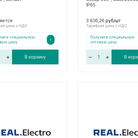
IP65
яется
3 836,26
руб/шт
ая цена с НДС
Тарифная цена с НДС
чите специальную
Получите специальную
вую цену
оптовую цену
+
–
+
В корзину
В кор