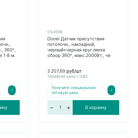
DS46XB
вия
Donel Датчик присутствия
очн.,
потолочн., накладной,
, 360º,
черный+черная круг.линза
 1-8 м.
обзор 360º, макс.2000Вт., че
3 207,69
руб/шт
Тарифная цена с НДС
Получите специальную
оптовую цену
–
+
зину
В корзину