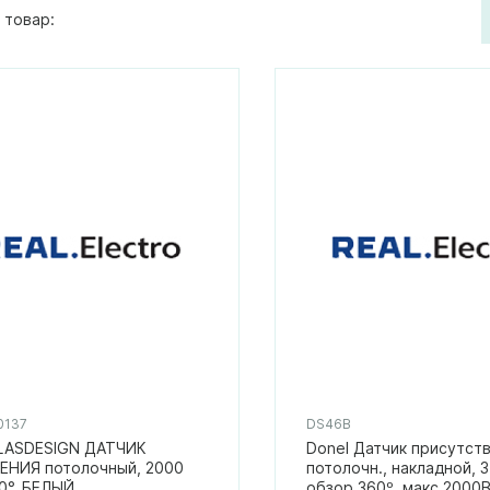
 товар:
0137
DS46B
LASDESIGN ДАТЧИК
Donel Датчик присутст
НИЯ потолочный, 2000
потолочн., накладной, 3
60°, БЕЛЫЙ
обзор 360º, макс.2000Вт