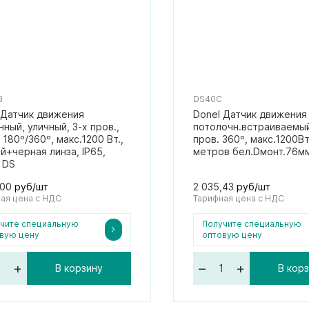
B
DS40C
 Датчик движения
Donel Датчик движения
нный, уличный, 3-х пров.,
потолочн.встраиваемый
180º/360º, макс.1200 Вт.,
пров. 360º, макс.1200Вт
й+черная линза, IP65,
метров бел.Dмонт.76мм
 DS
,00
руб/шт
2 035,43
руб/шт
ая цена с НДС
Тарифная цена с НДС
чите специальную
Получите специальную
вую цену
оптовую цену
+
–
+
В корзину
В кор