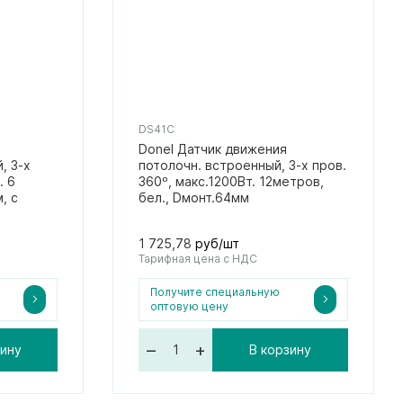
DS41C
Donel Датчик движения
, 3-х
потолочн. встроенный, 3-х пров.
. 6
360º, макс.1200Вт. 12метров,
, с
бел., Dмонт.64мм
1 725,78
руб/шт
Тарифная цена с НДС
Получите специальную
оптовую цену
–
+
зину
В корзину