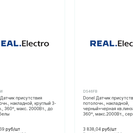
XW
DS46FB
 Датчик присутствия
Donel Датчик присутст
очн., накладной, круглый 3-
потолочн., накладной,
., 360º, макс. 2000Вт., до
черный+черная кв.линз
 белы
360º, макс.2000Вт., сер
,69
руб/шт
3 838,04
руб/шт