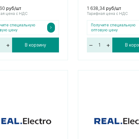
,60
руб/шт
1 638,34
руб/шт
ая цена с НДС
Тарифная цена с НДС
чите специальную
Получите специальную
вую цену
оптовую цену
+
–
+
В корзину
В кор