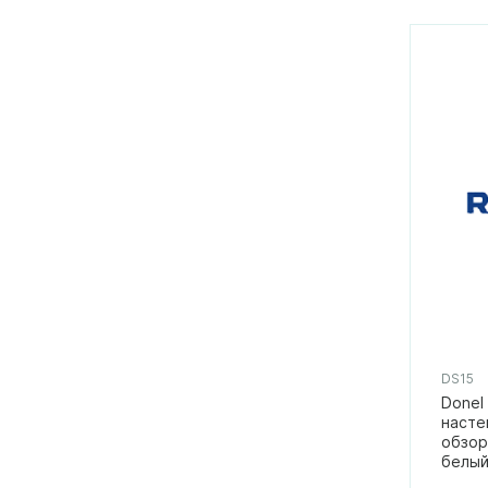
DS15
Donel
насте
обзор 
белый