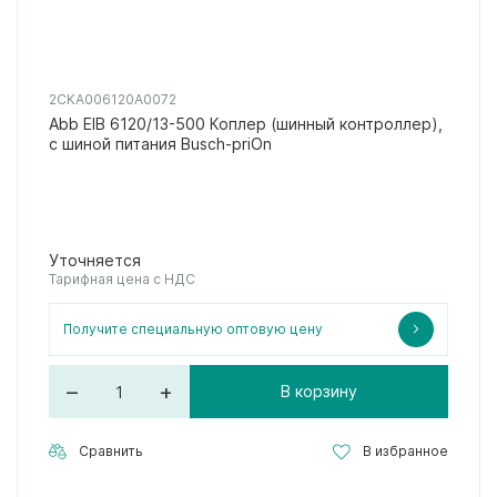
2CKA006120A0072
Abb EIB 6120/13-500 Коплер (шинный контроллер),
с шиной питания Busch-priOn
Уточняется
Тарифная цена с НДС
Получите специальную оптовую цену
–
+
В корзину
Сравнить
В избранное