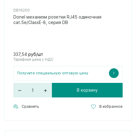
DB16200
Donel механизм розетки RJ45 одиночная
cat.5e/ClassE-8, серия DB
337,54
руб/шт
Тарифная цена с НДС
Получите специальную оптовую цену
–
+
В корзину
Сравнить
В избранное