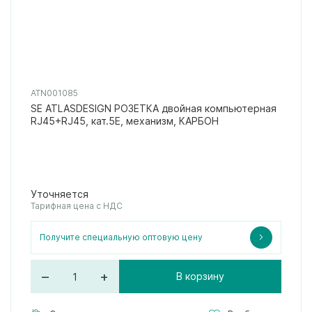
ATN001085
SE ATLASDESIGN РОЗЕТКА двойная компьютерная
RJ45+RJ45, кат.5E, механизм, КАРБОН
Уточняется
Тарифная цена с НДС
Получите специальную оптовую цену
–
+
В корзину