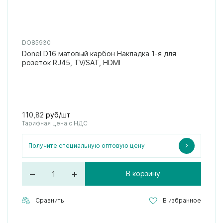
DO85930
Donel D16 матовый карбон Накладка 1-я для
розеток RJ45, TV/SAT, HDMI
110,82
руб/шт
Тарифная цена с НДС
Получите специальную оптовую цену
–
+
В корзину
Сравнить
В избранное