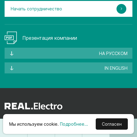
Начать сотрудничество
Презентация компании
НА РУССКОМ
IN ENGLISH
Подпишитесь на рассылку для получения
информации об акциях и новинках
Мы используем cookie.
Подробнее...
Согласен