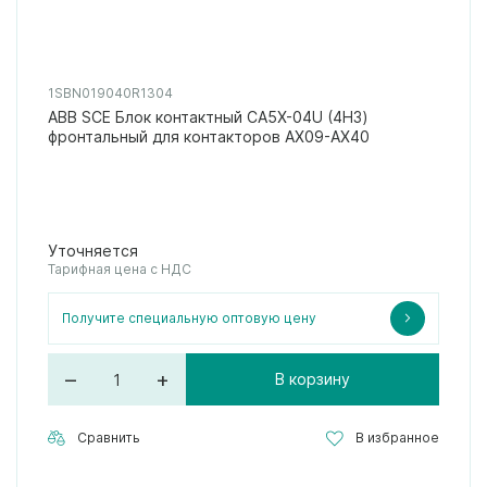
1SBN019040R1304
ABB SCE Блок контактный CA5X-04U (4НЗ)
фронтальный для контакторов AX09-AX40
Уточняется
Тарифная цена с НДС
Получите специальную оптовую цену
–
+
В корзину
Сравнить
В избранное