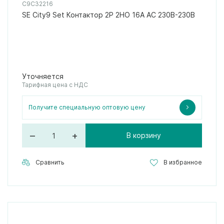
C9C32216
SE City9 Set Контактор 2P 2НО 16A AC 230В-230В
Уточняется
Тарифная цена с НДС
Получите специальную оптовую цену
–
+
В корзину
Сравнить
В избранное