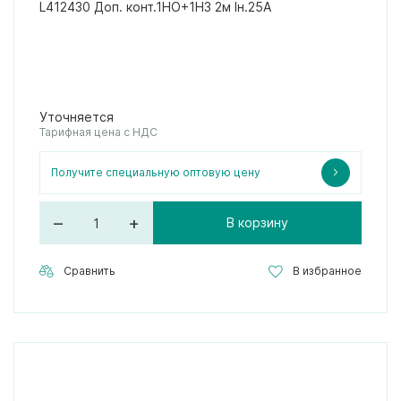
L412430 Доп. конт.1НО+1НЗ 2м Iн.25A
Уточняется
Тарифная цена с НДС
Получите специальную оптовую цену
–
+
В корзину
Сравнить
В избранное