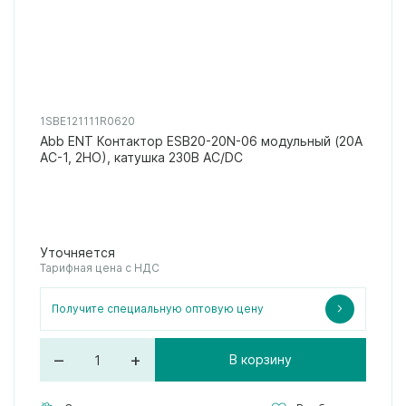
1SBE121111R0620
Abb ENT Контактор ESB20-20N-06 модульный (20А
АС-1, 2НО), катушка 230В AC/DC
Уточняется
Тарифная цена с НДС
Получите специальную оптовую цену
–
+
В корзину