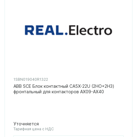
1SBN019040R1322
ABB SCE Блок контактный CA5X-22U (2НО+2НЗ)
фронтальный для контакторов AX09-AX40
Уточняется
Тарифная цена с НДС