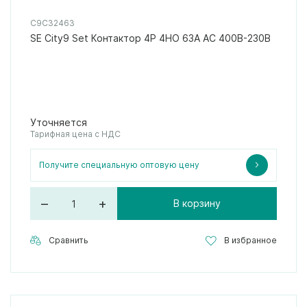
C9C32463
SE City9 Set Контактор 4P 4НО 63A AC 400В-230В
Уточняется
Тарифная цена с НДС
Получите специальную оптовую цену
–
+
В корзину
Сравнить
В избранное