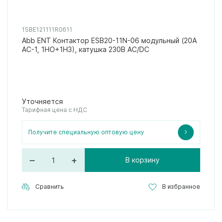
1SBE121111R0611
Abb ENT Контактор ESB20-11N-06 модульный (20А
АС-1, 1НО+1НЗ), катушка 230В AC/DC
Уточняется
Тарифная цена с НДС
Получите специальную оптовую цену
–
+
В корзину
Сравнить
В избранное