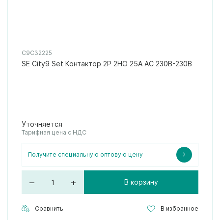
C9C32225
SE City9 Set Контактор 2P 2НО 25A AC 230В-230В
Уточняется
Тарифная цена с НДС
Получите специальную оптовую цену
–
+
В корзину
Сравнить
В избранное