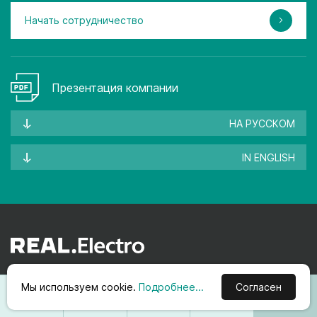
Начать сотрудничество
Презентация компании
НА РУССКОМ
IN ENGLISH
Подпишитесь на рассылку для получения
информации об акциях и новинках
Мы используем cookie.
Подробнее...
Согласен