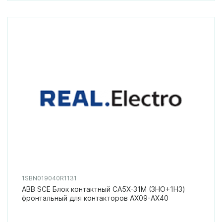
1SBN019040R1131
ABB SCE Блок контактный CA5X-31M (3НО+1НЗ)
фронтальный для контакторов AX09-AX40