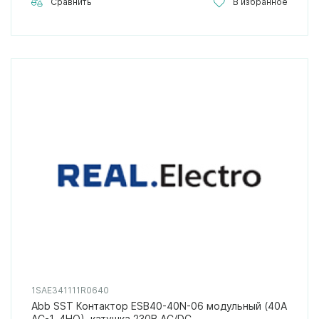
Сравнить
В избранное
1SAE341111R0640
Abb SST Контактор ESB40-40N-06 модульный (40А
АС-1, 4НО), катушка 230В AC/DC