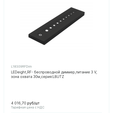
L18309RFDim
LEDeight,RF- беспроводной диммер,питание 3 V,
зона охвата 30м,серия:L8UTZ
4 016,70
руб/шт
Тарифная цена с НДС