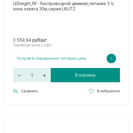
LEDeight,RF- беспроводной диммер,питание 3 V,
зона охвата 30м,серия:L8UTZ
3 559,94
руб/шт
Тарифная цена с НДС
Получите специальную оптовую цену
–
+
В корзину
Сравнить
В избранное