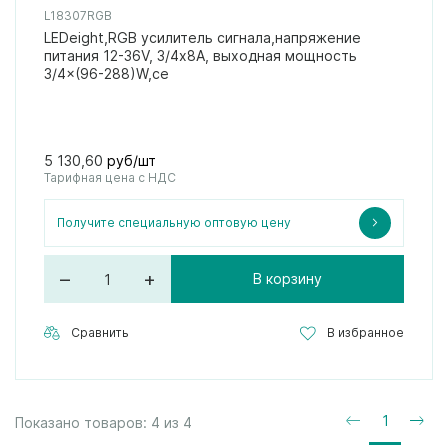
L18307RGB
LEDeight,RGB усилитель сигнала,напряжение
питания 12-36V, 3/4х8А, выходная мощность
3/4×(96-288)W,се
5 130,60
руб/шт
Тарифная цена с НДС
Получите специальную оптовую цену
–
+
В корзину
Сравнить
В избранное
1
Показано товаров:
4
из
4