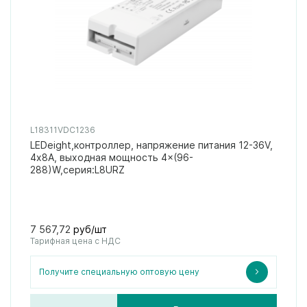
L18311VDC1236
LEDeight,контроллер, напряжение питания 12-36V,
4х8А, выходная мощность 4×(96-
288)W,серия:L8URZ
7 567,72
руб/шт
Тарифная цена с НДС
Получите специальную оптовую цену