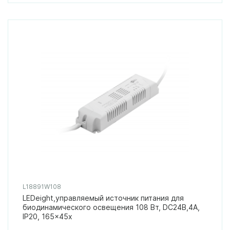
L18891W108
LEDeight,управляемый источник питания для
биодинамического освещения 108 Вт, DC24В,4А,
IP20, 165x45x