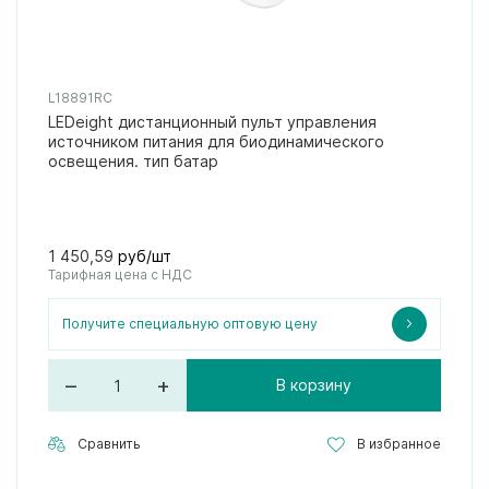
L18891RC
LEDeight дистанционный пульт управления
источником питания для биодинамического
освещения. тип батар
1 450,59
руб/шт
Тарифная цена с НДС
Получите специальную оптовую цену
–
+
В корзину
Сравнить
В избранное