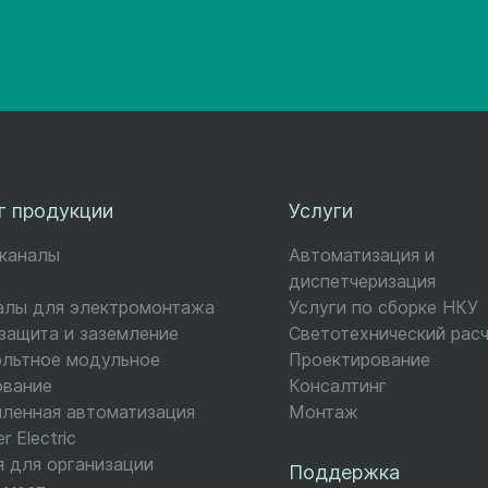
г продукции
Услуги
-каналы
Автоматизация и
диспетчеризация
алы для электромонтажа
Услуги по сборке НКУ
ащита и заземление
Светотехнический рас
ольтное модульное
Проектирование
ование
Консалтинг
ленная автоматизация
Монтаж
r Electric
 для организации
Поддержка