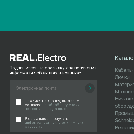
Катало
Подпишитесь на рассылку для получения
Кабель
информации об акциях и новинках
Лючки
Матери
Молниез
Низков
Нажимая на кнопку, вы даете
согласие на
обработку своих
оборуд
персональных данных.
Промыш
Я соглашаюсь получать
Schneide
информационную и рекламную
рассылку
Решения