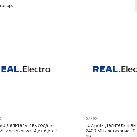
товар:
0
073982
80 Делитель 2 выхода 5-
L073982 Делитель 4 вы
MHz затухание -4,5/-6,5 dB
2400 MHz затухание -9,
dB