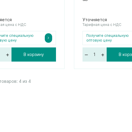
яется
Уточняется
ая цена с НДС
Тарифная цена с НДС
чите специальную
Получите специальную
вую цену
оптовую цену
+
–
+
В корзину
В кор
товаров:
4
из
4