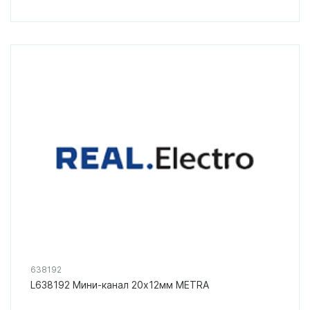
638192
L638192 Мини-канал 20x12мм METRA