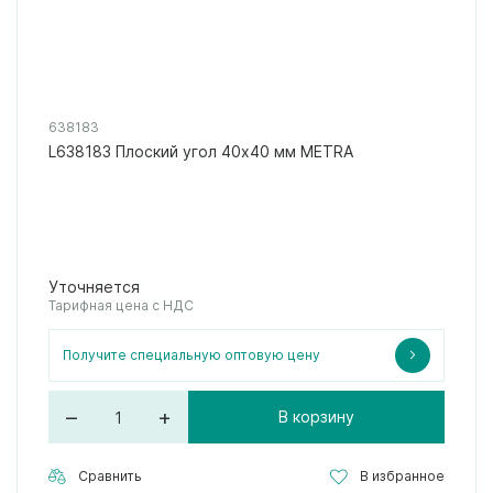
638183
L638183 Плоский угол 40x40 мм METRA
Уточняется
Тарифная цена с НДС
Получите специальную оптовую цену
–
+
В корзину
Сравнить
В избранное