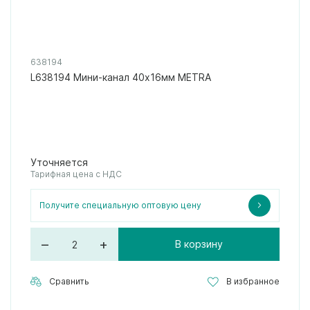
638194
L638194 Мини-канал 40x16мм METRA
Уточняется
Тарифная цена с НДС
Получите специальную оптовую цену
–
+
В корзину
Сравнить
В избранное