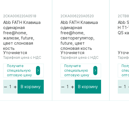
2CKA006220A0518
2CKA006220A0520
2CTB8
Abb FATH Клавиша
Abb FATH Клавиша
Abb 
одинарная
одинарная
H T1-
free@home,
free@home,
QS к
жалюзи, future,
светорегулятор,
цвет слоновая
future, цвет
кость
слоновая кость
Уточняется
Уточняется
Уточ
Тарифная цена с НДС
Тарифная цена с НДС
Тариф
Получите
Получите
Пол
специальную
специальную
спе
оптовую цену
оптовую цену
опт
–
+
–
+
–
В корзину
В корзину