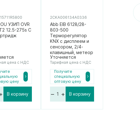
15711R5800
2CKA006134A0336
SOU УЗИП OVR
Abb EIB 6128/28-
T2 12.5-275s C
803-500
артридж
Терморегулятор
KNX с дисплеем и
сенсором, 2/4-
клавишный, метеор
няется
Уточняется
ная цена с НДС
Тарифная цена с НДС
учите
Получите
циальную
специальную
овую цену
оптовую цену
+
–
+
В корзину
В корзину