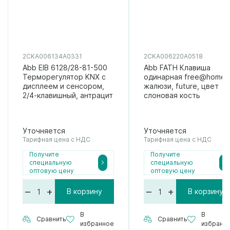
2CKA006134A0331
2CKA006220A0518
Abb EIB 6128/28-81-500
Abb FATH Клавиша
Терморегулятор KNX с
одинарная free@home,
дисплеем и сенсором,
жалюзи, future, цвет
2/4-клавишный, антрацит
слоновая кость
Уточняется
Уточняется
Тарифная цена с НДС
Тарифная цена с НДС
Получите
Получите
специальную
специальную
оптовую цену
оптовую цену
–
+
–
+
В корзину
В корзину
В
В
Сравнить
Сравнить
избранное
избранн