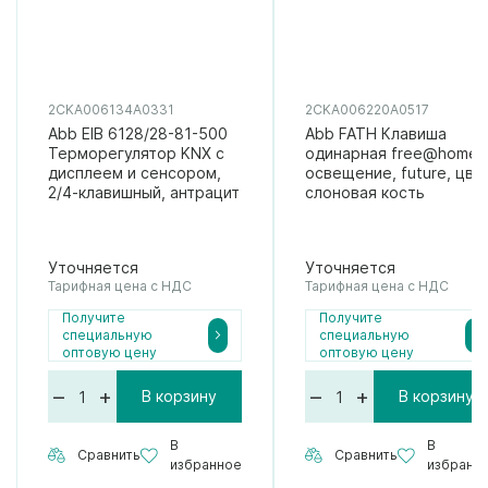
2CKA006134A0331
2CKA006220A0517
Abb EIB 6128/28-81-500
Abb FATH Клавиша
Терморегулятор KNX с
одинарная free@home,
дисплеем и сенсором,
освещение, future, цве
2/4-клавишный, антрацит
слоновая кость
Уточняется
Уточняется
Тарифная цена с НДС
Тарифная цена с НДС
Получите
Получите
специальную
специальную
оптовую цену
оптовую цену
–
+
–
+
В корзину
В корзину
В
В
Сравнить
Сравнить
избранное
избранн