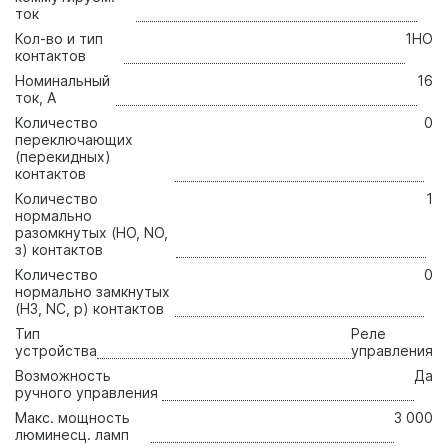
ток
Кол-во и тип
1НО
контактов
Нoминальный
16
ток, А
Количество
0
переключающих
(перекидных)
контактов
Количество
1
нормально
разомкнутых (НО, NO,
з) контактов
Количество
0
нормально замкнутых
(НЗ, NC, р) контактов
Тип
Реле
уcтройства
управления
Возможность
Да
ручного управления
Макс. мощность
3 000
люминесц. ламп