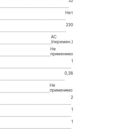
32
Нет
230
AC
(перемен.)
Не
применимо
1
0,38
Не
применимо
2
1
1