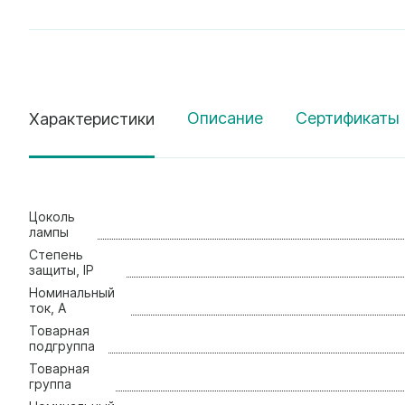
Описание
Сертификаты 
Характеристики
Цоколь
лампы
Стeпень
зaщиты, IP
Нoминальный
ток, А
Товарная
подгруппа
Товарная
группа