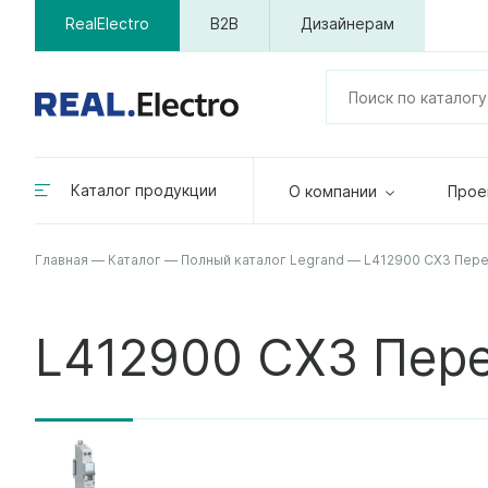
RealElectro
B2B
Дизайнерам
Каталог продукции
О компании
Прое
Главная
—
Каталог
—
Полный каталог Legrand
—
L412900 CX3 Пере
L412900 CX3 Пер