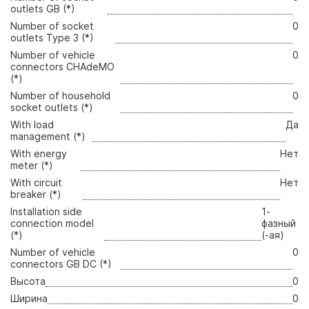
outlets GB (*)
Number of socket
0
outlets Type 3 (*)
Number of vehicle
0
connectors CHAdeMO
(*)
Number of household
0
socket outlets (*)
With load
Да
management (*)
With energy
Нет
meter (*)
With circuit
Нет
breaker (*)
Installation side
1-
connection model
фазный
(*)
(-ая)
Number of vehicle
0
connectors GB DC (*)
Высота
0
Ширина
0