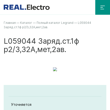
Главная
—
Каталог
—
Полный каталог Legrand
—
L059044
Заряд.ст.1ф р2/3,32А,мет,2ав.
L059044 Заряд.ст.1ф
р2/3,32А,мет,2ав.
Уточняется