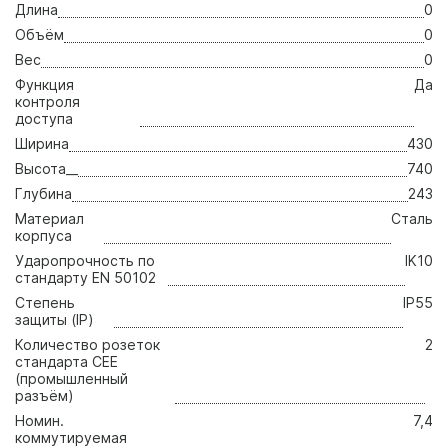
Длина
0
Объём
0
Вес
0
Функция
Да
контроля
доступа
Ширина
430
Высота__
740
Глубина
243
Материал
Сталь
корпуса
Ударопрочность по
IK10
стандарту EN 50102
Степень
IP55
защиты (IP)
Количество розеток
2
стандарта CEE
(промышленный
разъём)
Номин.
7,4
коммутируемая