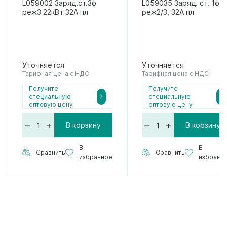
L059002 Заряд.ст.3ф
L059035 Заряд. ст. 1ф
реж3 22кВт 32А пл
реж2/3, 32А пл
Уточняется
Уточняется
Тарифная цена с НДС
Тарифная цена с НДС
Получите
Получите
специальную
специальную
оптовую цену
оптовую цену
–
+
–
+
В корзину
В корзину
В
В
Сравнить
Сравнить
избранное
избранн