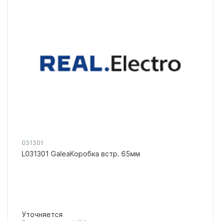
031301
L031301 GaleaКоробка встр. 65мм
Уточняется