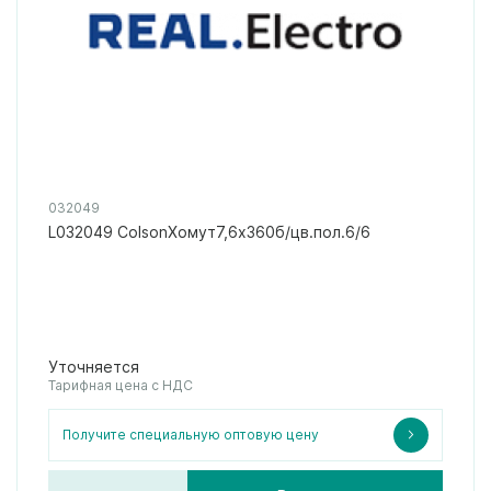
032049
L032049 ColsonХомут7,6х360б/цв.пол.6/6
Уточняется
Тарифная цена с НДС
Получите специальную оптовую цену