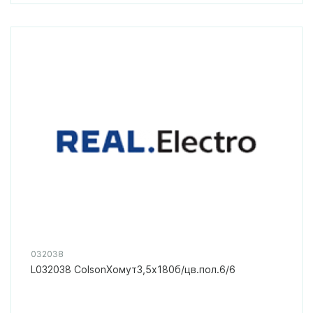
032038
L032038 ColsonХомут3,5х180б/цв.пол.6/6