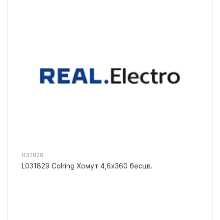
031829
L031829 Colring Хомут 4,6х360 бесцв.