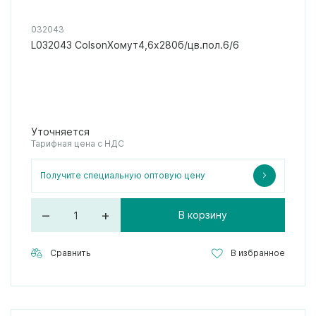
032043
L032043 ColsonХомут4,6х280б/цв.пол.6/6
Уточняется
Тарифная цена с НДС
Получите специальную оптовую цену
–
+
В корзину
Сравнить
В избранное