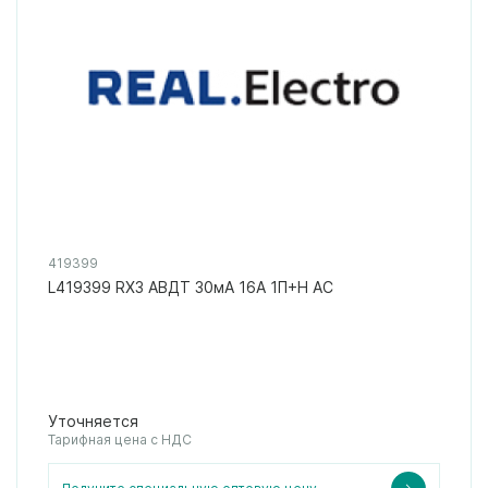
419399
L419399 RX3 АВДТ 30мА 16А 1П+Н AC
Уточняется
Тарифная цена с НДС