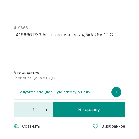
419666
L419666 RX3 Авт.выключатель 4,5кА 25А 1П C
Уточняется
Тарифная цена с НДС
Получите специальную оптовую цену
–
+
В корзину
Сравнить
В избранное