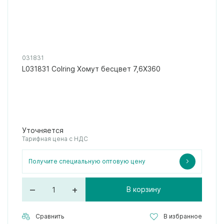
031831
L031831 Colring Хомут бесцвет 7,6X360
Уточняется
Тарифная цена с НДС
Получите специальную оптовую цену
–
+
В корзину
Сравнить
В избранное