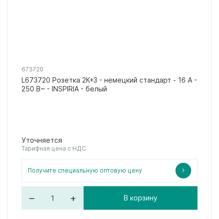
673720
L673720 Розетка 2К+З - немецкий стандарт - 16 А -
250 В~ - INSPIRIA - белый
Уточняется
Тарифная цена с НДС
Получите специальную оптовую цену
–
+
В корзину