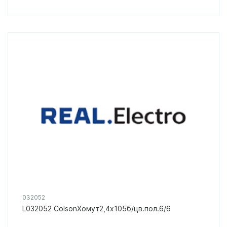
032052
L032052 ColsonХомут2,4х105б/цв.пол.6/6