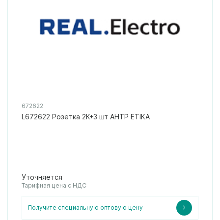
672622
L672622 Розетка 2К+З шт АНТР ETIKA
Уточняется
Тарифная цена с НДС
Получите специальную оптовую цену