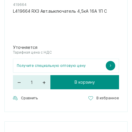
419664
L419664 RX3 Авт.выключатель 4,5кА 16А 1П C
Уточняется
Тарифная цена с НДС
Получите специальную оптовую цену
–
+
В корзину
Сравнить
В избранное