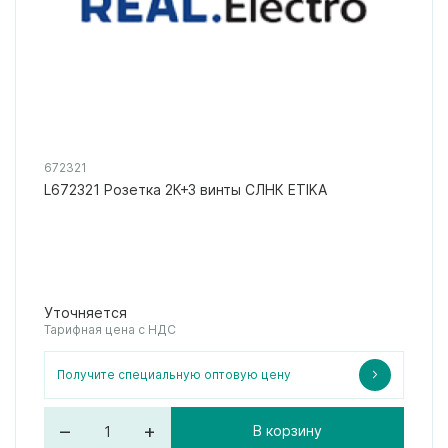
672321
L672321 Розетка 2К+З винты СЛНК ETIKA
Уточняется
Тарифная цена с НДС
Получите специальную оптовую цену
–
+
В корзину