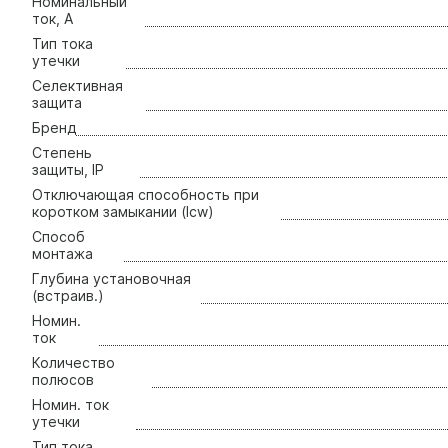
Нoминальный
ток, А
Тип тoка
утечки
Сeлективная
защита
Бренд
Стeпень
зaщиты, IP
Отключающая способность при
коротком замыкании (Icw)
Способ
монтажа
Глубина установочная
(встраив.)
Номин.
ток
Количество
полюсов
Номин. ток
утечки
Тип тока