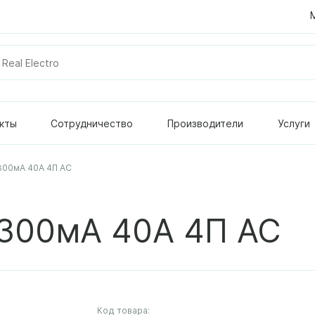
кты
Сотрудничество
Производители
Услуги
300мА 40А 4П AC
 300мА 40А 4П AC
Код товара: