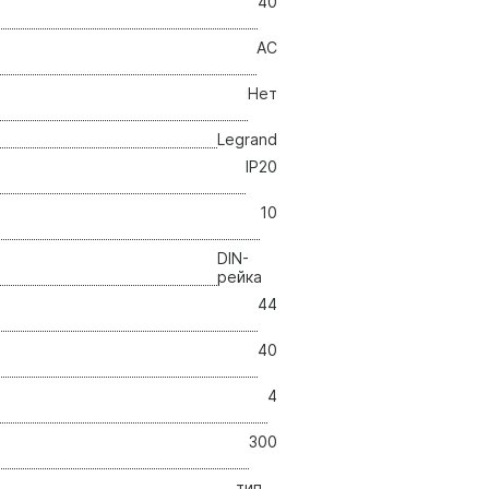
40
AC
Нет
Legrand
IP20
10
DIN-
рейка
44
40
4
300
тип