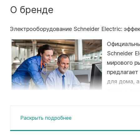
О бренде
Электрооборудование Schneider Electric: эффе
Официальны
Schneider E
мирового ры
предлагает
для дома, а
промышленн
нашем каталоге вы найдете системы автоматиз
установочное оборудование, сможете заказат
Раскрыть подробнее
разнообразных решений в области альтернатив
промышленного контроля, безопасности здани
поможем вам подобрать розетки и выключател