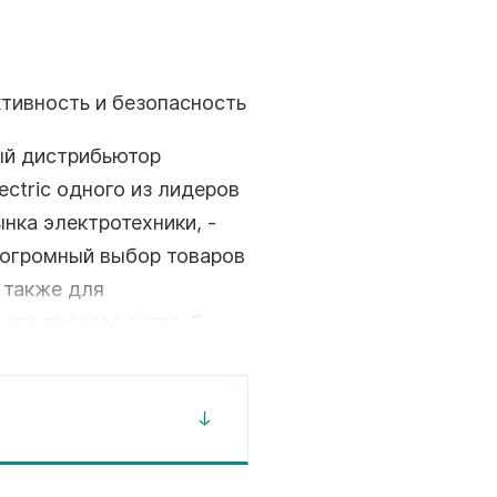
ктивность и безопасность
й дистрибьютор
lectric одного из лидеров
нка электротехники, -
 огромный выбор товаров
 также для
ого производства. В
ации и электро-
ь разработку самых
ной энергетики,
й и сооружений. Мы же
и, термостаты и