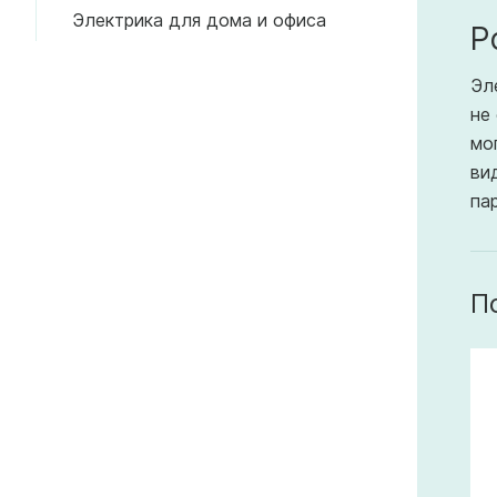
надежности.
Электрика для дома и офиса
Р
Эл
не
мо
ви
па
П