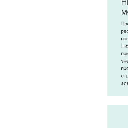
Н
м
Пр
ра
на
Ни
пр
эн
пр
ст
эл