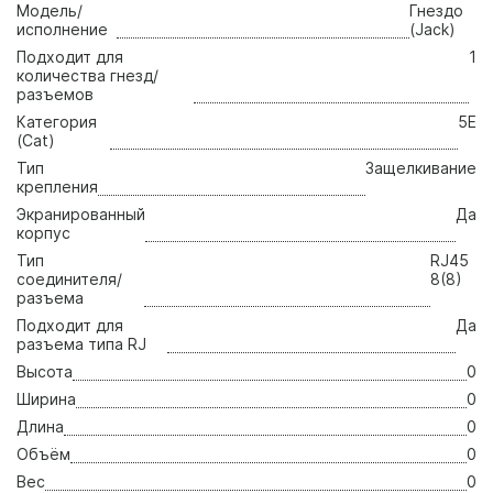
Модель/
Гнездо
исполнение
(Jack)
Подходит для
1
количества гнезд/
разъемов
Категория
5E
(Cat)
Тип
Защелкивание
крепления
Экранированный
Да
корпус
Тип
RJ45
соединителя/
8(8)
разъема
Подходит для
Да
разъема типа RJ
Высота
0
Ширина
0
Длина
0
Объём
0
Вес
0