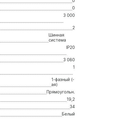
0
0
3 000
2
Шинная
система
IP20
3 080
1
1-фазный (-
ая)
Прямоугольн.
19,2
34
Белый