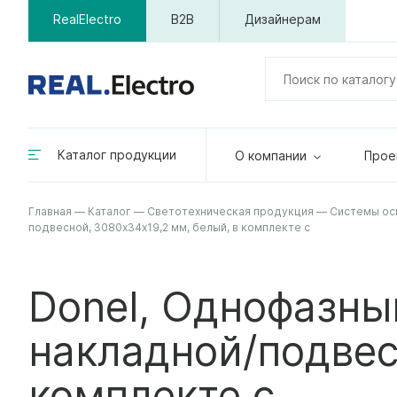
RealElectro
B2B
Дизайнерам
Каталог продукции
О компании
Прое
Главная
—
Каталог
—
Светотехническая продукция
—
Системы ос
подвесной, 3080х34х19,2 мм, белый, в комплекте с
Donel, Однофазн
накладной/подвес
комплекте с