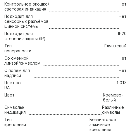
Контрольное окошко/
Нет
световая индикация
Подходит для
Нет
сенсорных разъёмов
шинной системы
Подходит для
IP20
степени защиты (IP)
Тип
Глянцевый
поверхности
Со сменной
Нет
линзой/символом
С полем для
Нет
надписи
Цвет по
1 013
RAL
Цвет
Кремово-
белый
Символы/
Различные
индикация
символы
Тип
Безвинтовое
крепления
зажимное
крепление