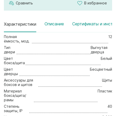
Сравнить
В избранное
Описание
Сертификаты и инстр
Характеристики
Полная
12
ёмкость, мод.
Тип
Выгнутая
двери
дверца
Цвет
Белый
бокса/щита
Цвет
Бесцветный
дверцы
Аксессуары для
Щиты
боксов и щитов
Материал
Пластик
бокса/щита/
рамы
Стeпень
40
зaщиты, IP