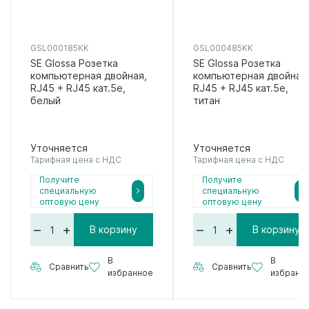
GSL000185KK
GSL000485KK
SE Glossa Розетка
SE Glossa Розетка
компьютерная двойная,
компьютерная двойная
RJ45 + RJ45 кат.5е,
RJ45 + RJ45 кат.5е,
белый
титан
Уточняется
Уточняется
Тарифная цена с НДС
Тарифная цена с НДС
Получите
Получите
специальную
специальную
оптовую цену
оптовую цену
–
+
–
+
В корзину
В корзину
В
В
Сравнить
Сравнить
избранное
избранн