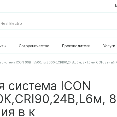
кты
Сотрудничество
Производители
Услуги
 система ICON 60Вт,5500Лм,3000К,СRI90,24В,L6м, 8*1,6мм COF, Белый, б
я система ICON
К,СRI90,24В,L6м, 8
ия в к